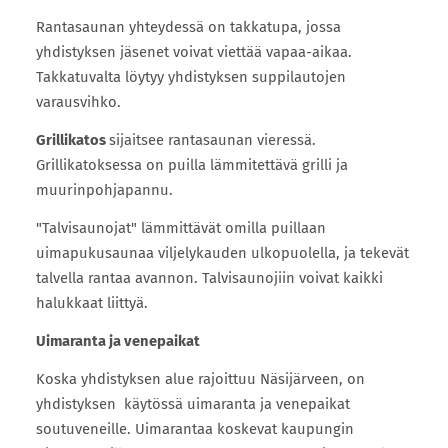
Rantasaunan yhteydessä on takkatupa, jossa
yhdistyksen jäsenet voivat viettää vapaa-aikaa.
Takkatuvalta löytyy yhdistyksen suppilautojen
varausvihko.
Grillikatos
sijaitsee rantasaunan vieressä.
Grillikatoksessa on puilla lämmitettävä grilli ja
muurinpohjapannu.
"Talvisaunojat" lämmittävät omilla puillaan
uimapukusaunaa viljelykauden ulkopuolella, ja tekevät
talvella rantaa avannon. Talvisaunojiin voivat kaikki
halukkaat liittyä.
Uimaranta ja venepaikat
Koska yhdistyksen alue rajoittuu Näsijärveen, on
yhdistyksen käytössä uimaranta ja venepaikat
soutuveneille. Uimarantaa koskevat kaupungin