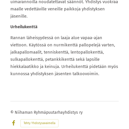
uimarannoilla noudatettavat säännöt. Yhdistys vuokraa
maalle vedettäville veneille paikkoja yhdistyksen
jäsenille.
Urheilukenttä
Rannan läheisyydessä on laaja alue vapaa-ajan
viettoon. Käytössä on nurmikenttä pallopelejä varten,
jalkapallomaalit, tenniskenttä, lentopallokenttä,
sulkapallokenttä, petankkikenttä sekä lapsille
hiekkalaatikko ja keinuja. Urheilukenttä pidetään myös
kunnossa yhdistyksen jäsenten talkoovoimin.
©
Niihaman Ryhmäpuutarhayhdistys ry
Tehty Yhdistysavaimella
Facebook