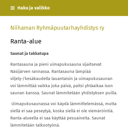
Siirry
Haku ja valikko
sivun
sisältöön
Niihaman Ryhmäpuutarhayhdistys ry
Ranta-alue
Saunat ja takkatupa
Rantasauna ja pieni uimapukusauna sijaitsevat
Näsijärven rannassa. Rantasauna lämpiää
viljely-/kesäkaudella lauantaisin ja uimapukusaunan
voi lämmittää vaikka joka päivä, paitsi yhtäaikaa ison
saunan kanssa. Saunat lämmitetään yhdistyksen puilla.
Uimapukusaunassa voi käydä lämmittelemässä, mutta
siellä ei saa peseytyä, koska siellä ei ole viemäröintiä.
Ranta-alueella ei saa käyttää pesuaineita. Saunat
lämmitetään talkootyönä.