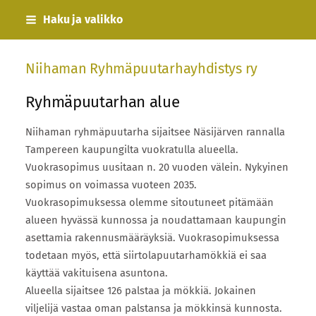
Siirry
Haku ja valikko
sivun
sisältöön
Niihaman Ryhmäpuutarhayhdistys ry
Ryhmäpuutarhan alue
Niihaman ryhmäpuutarha sijaitsee Näsijärven rannalla
Tampereen kaupungilta vuokratulla alueella.
Vuokrasopimus uusitaan n. 20 vuoden välein. Nykyinen
sopimus on voimassa vuoteen 2035.
Vuokrasopimuksessa olemme sitoutuneet pitämään
alueen hyvässä kunnossa ja noudattamaan kaupungin
asettamia rakennusmääräyksiä. Vuokrasopimuksessa
todetaan myös, että siirtolapuutarhamökkiä ei saa
käyttää vakituisena asuntona.
Alueella sijaitsee 126 palstaa ja mökkiä. Jokainen
viljelijä vastaa oman palstansa ja mökkinsä kunnosta.