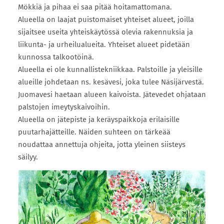
Mökkiä ja pihaa ei saa pitää hoitamattomana.
Alueella on laajat puistomaiset yhteiset alueet, joilla
sijaitsee useita yhteiskäytössä olevia rakennuksia ja
liikunta- ja urheilualueita. Yhteiset alueet pidetään
kunnossa talkootöinä.
Alueella ei ole kunnallistekniikkaa. Palstoille ja yleisille
alueille johdetaan ns. kesävesi, joka tulee Näsijärvestä.
Juomavesi haetaan alueen kaivoista. Jätevedet ohjataan
palstojen imeytyskaivoihin.
Alueella on jätepiste ja keräyspaikkoja erilaisille
puutarhajätteille. Näiden suhteen on tärkeää
noudattaa annettuja ohjeita, jotta yleinen siisteys
säilyy.