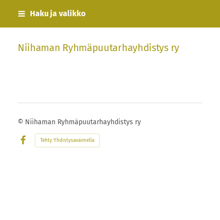
Siirry
Haku ja valikko
sivun
sisältöön
Niihaman Ryhmäpuutarhayhdistys ry
©
Niihaman Ryhmäpuutarhayhdistys ry
Tehty Yhdistysavaimella
Facebook